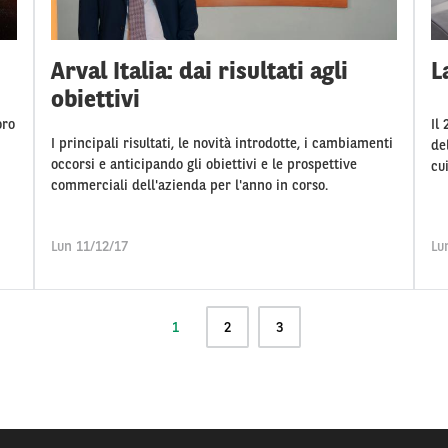
Arval Italia: dai risultati agli
L
obiettivi
oro
Il
I principali risultati, le novità introdotte, i cambiamenti
de
occorsi e anticipando gli obiettivi e le prospettive
cui
commerciali dell'azienda per l'anno in corso.
Lun 11/12/17
Lu
Pagina
1
Pagina
2
Pagina
3
attuale