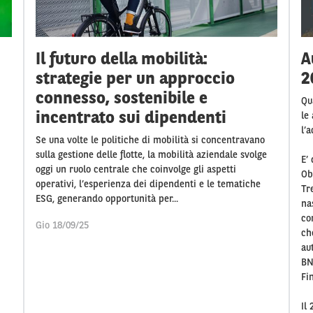
Il futuro della mobilità:
A
strategie per un approccio
2
connesso, sostenibile e
Qu
incentrato sui dipendenti
le
l’
Se una volte le politiche di mobilità si concentravano
sulla gestione delle flotte, la mobilità aziendale svolge
E’
oggi un ruolo centrale che coinvolge gli aspetti
Ob
operativi, l’esperienza dei dipendenti e le tematiche
Tr
ESG, generando opportunità per...
na
co
Gio 18/09/25
ch
au
BN
Fi
Il 