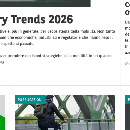
C
O
ry Trends 2026
Da
mo
tive e, più in generale, per l’ecosistema della mobilità. Non tanto
del
namiche economiche, industriali e regolatorie che hanno reso il
le 
rispetto al passato.
In
az
over prendere decisioni strategiche sulla mobilità in un quadro
li .....
Me
PUBBLICAZIONI
P