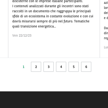
discuterne con le imprese italiane partecipanti.
az
I contenuti analizzati durante gli incontri sono stati
lor
raccolti in un documento che raggruppa le principali
de
sfide di un ecosistema in costante evoluzione e con cui
e d
dovrà misurarsi sempre di più nel futuro. Tematiche
quali transizione energetica...
Da
di
Ven 22/12/23
re
Lu
Pagina
1
Pagina
2
Pagina
3
Pagina
4
Pagina
5
Pagina
6
attuale