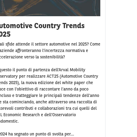
utomotive Country Trends
025
ali sfide attende il settore automotive nel 2025? Come
 aziende affronteranno l’incertezza normativa e
accelerazione verso la sostenibilità?
 questo il punto di partenza dell’Arval Mobility
servatory per realizzare ACT25 (Automotive Country
ends 2025), la nuova edizione del white paper che
sce con l’obiettivo di raccontare l’anno da poco
ncluso e tratteggiare le principali tendenze dell’anno
e sta cominciando, anche attraverso una raccolta di
torevoli contributi e collaborazioni tra cui quelli del
L Economic Research e dell’Osservatorio
ndomestic.
2024 ha segnato un punto di svolta per....