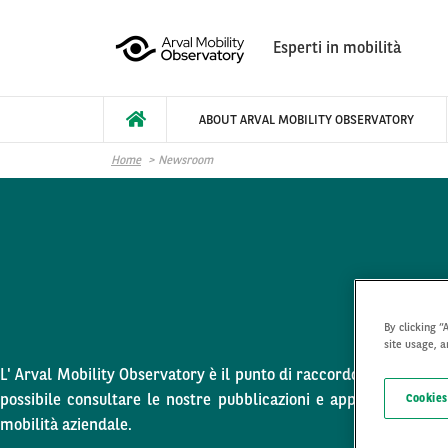
Salta al contenuto principale
Esperti in mobilità
ABOUT ARVAL MOBILITY OBSERVATORY
Home
Newsroom
By clicking “
site usage, a
L' Arval Mobility Observatory è il punto di raccordo tra tutti col
possibile consultare le nostre pubblicazioni e approfondire arg
Cookies
mobilità aziendale.