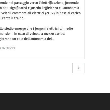
iende nel passaggio verso l’elettrificazione, fornendo
o dati significativi riguardo l’efficienza e l’autonomia
i veicoli commerciali elettrici (eLCV) in base al carico
urante il traino.
llo studio emerge che i furgoni elettrici di medie
mensioni, in caso di veicolo a mezzo carico,
gistrano un calo dell’autonomia del...
n 02/10/23
Pagina
successiva