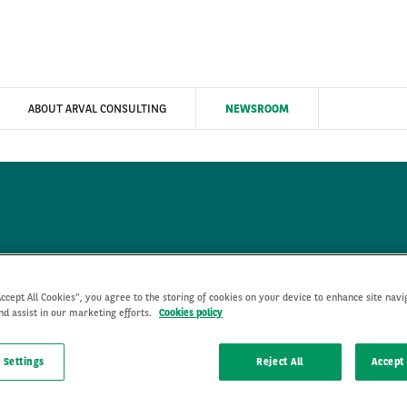
ABOUT ARVAL CONSULTING
NEWSROOM
PUBBLICAZIONI
Accept All Cookies”, you agree to the storing of cookies on your device to enhance site navi
nd assist in our marketing efforts.
Cookies policy
oro - in primis le aziende - che cercano informazioni autorevoli e
omenti di attualità per il settore, come le normative fiscali, l
 Settings
Reject All
Accept 